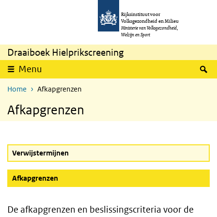
Skip to main content
Skip to main navigation
Rijksinstituut voor
Volksgezondheid en Milieu
Ministerie van Volksgezondheid,
Welzijn en Sport
Draaiboek Hielprikscreening
S
Menu
Home
Afkapgrenzen
Afkapgrenzen
Verwijstermijnen
(Active button)
Afkapgrenzen
De afkapgrenzen en beslissingscriteria voor de