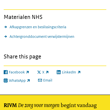
Materialen NHS
Afkapgrenzen en beslissingscriteria
Achtergronddocument verwijstermijnen
Share this page
Facebook
X
LinkedIn
(link is external)
(link is external)
(link is external)
Email
WhatsApp
(link is external)
De zorg voor morgen
begint vandaag
RIVM