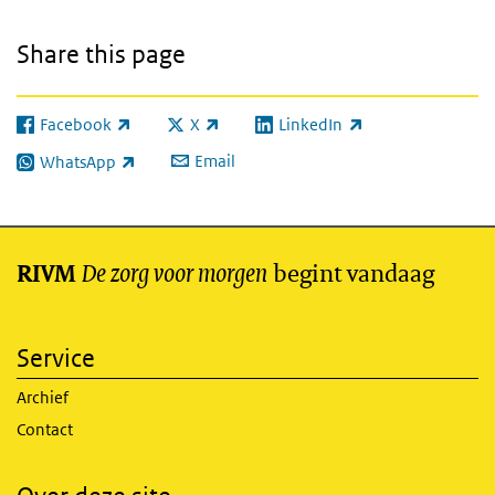
Share this page
Facebook
X
LinkedIn
(link is external)
(link is external)
(link is external)
Email
WhatsApp
(link is external)
De zorg voor morgen
begint vandaag
RIVM
Service
Archief
Contact