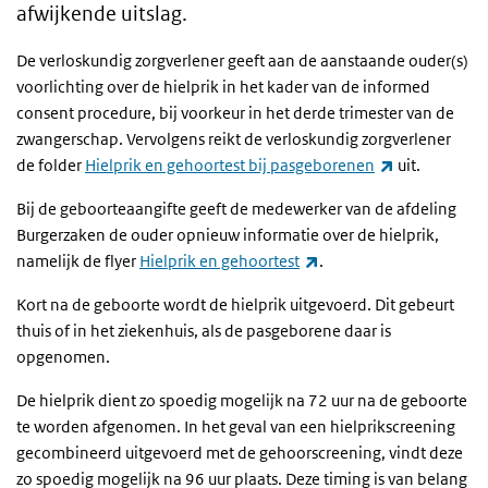
afwijkende uitslag.
De verloskundig zorgverlener geeft aan de aanstaande ouder(s)
voorlichting over de hielprik in het kader van de informed
consent procedure, bij voorkeur in het derde trimester van de
zwangerschap. Vervolgens reikt de verloskundig zorgverlener
(link is exter
de folder
Hielprik en gehoortest bij pasgeborenen
uit.
Bij de geboorteaangifte geeft de medewerker van de afdeling
Burgerzaken de ouder opnieuw informatie over de hielprik,
(link is external)
namelijk de flyer
Hielprik en gehoortest
.
Kort na de geboorte wordt de hielprik uitgevoerd. Dit gebeurt
thuis of in het ziekenhuis, als de pasgeborene daar is
opgenomen.
De hielprik dient zo spoedig mogelijk na 72 uur na de geboorte
te worden afgenomen. In het geval van een hielprikscreening
gecombineerd uitgevoerd met de gehoorscreening, vindt deze
zo spoedig mogelijk na 96 uur plaats. Deze timing is van belang