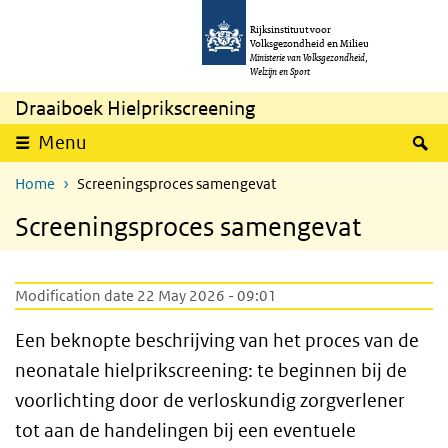
Skip to main content
Skip to main navigation
Rijksinstituut voor
Volksgezondheid en Milieu
Ministerie van Volksgezondheid,
Welzijn en Sport
Draaiboek Hielprikscreening
S
Menu
Home
Screeningsproces samengevat
Screeningsproces samengevat
Modification date 22 May 2026 - 09:01
Een beknopte beschrijving van het proces van de
neonatale hielprikscreening: te beginnen bij de
voorlichting door de verloskundig zorgverlener
tot aan de handelingen bij een eventuele