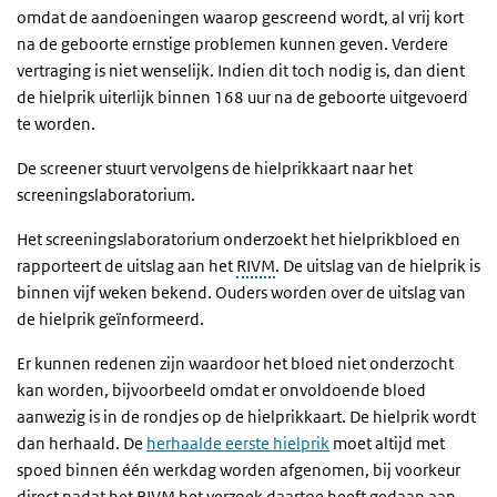
omdat de aandoeningen waarop gescreend wordt, al vrij kort
na de geboorte ernstige problemen kunnen geven. Verdere
vertraging is niet wenselijk. Indien dit toch nodig is, dan dient
de hielprik uiterlijk binnen 168 uur na de geboorte uitgevoerd
te worden.
De screener stuurt vervolgens de hielprikkaart naar het
screeningslaboratorium.
Het screeningslaboratorium onderzoekt het hielprikbloed en
rapporteert de uitslag aan het
RIVM
. De uitslag van de hielprik is
binnen vijf weken bekend. Ouders worden over de uitslag van
de hielprik geïnformeerd.
Er kunnen redenen zijn waardoor het bloed niet onderzocht
kan worden, bijvoorbeeld omdat er onvoldoende bloed
aanwezig is in de rondjes op de hielprikkaart.
De hielprik wordt
dan herhaald. De
herhaalde eerste hielprik
moet altijd met
spoed binnen één werkdag worden afgenomen, bij voorkeur
direct nadat het RIVM het verzoek daartoe heeft gedaan aan