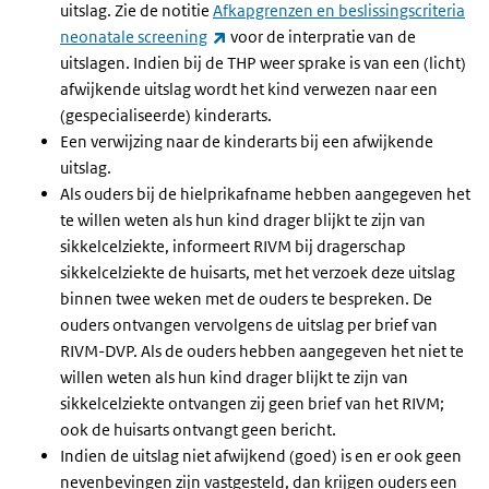
uitslag. Zie de notitie
Afkapgrenzen en beslissingscriteria
(link is external)
neonatale screening
voor de interpratie van de
uitslagen. Indien bij de THP weer sprake is van een (licht)
afwijkende uitslag wordt het kind verwezen naar een
(gespecialiseerde) kinderarts.
Een verwijzing naar de kinderarts bij een afwijkende
uitslag.
Als ouders bij de hielprikafname hebben aangegeven het
te willen weten als hun kind drager blijkt te zijn van
sikkelcelziekte, informeert RIVM bij dragerschap
sikkelcelziekte de huisarts, met het verzoek deze uitslag
binnen twee weken met de ouders te bespreken. De
ouders ontvangen vervolgens de uitslag per brief van
RIVM-DVP. Als de ouders hebben aangegeven het niet te
willen weten als hun kind drager blijkt te zijn van
sikkelcelziekte ontvangen zij geen brief van het RIVM;
ook de huisarts ontvangt geen bericht.
Indien de uitslag niet afwijkend (goed) is en er ook geen
nevenbevingen zijn vastgesteld, dan krijgen ouders een