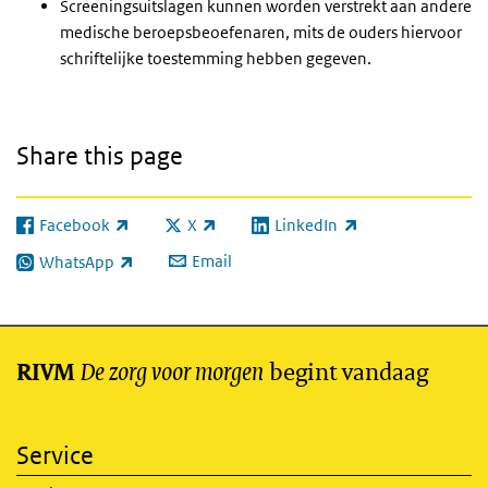
Screeningsuitslagen kunnen worden verstrekt aan andere
medische beroepsbeoefenaren, mits de ouders hiervoor
schriftelijke toestemming hebben gegeven.
Share this page
Facebook
X
LinkedIn
(link is external)
(link is external)
(link is external)
Email
WhatsApp
(link is external)
De zorg voor morgen
begint vandaag
RIVM
Service