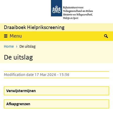
Skip to main content
Skip to main navigation
Rijksinstituut voor
Volksgezondheid en Milieu
Ministerie van Volksgezondheid,
Welzijn en Sport
Draaiboek Hielprikscreening
S
Menu
Home
De uitslag
De uitslag
Modification date 17 Mar 2026 - 15:36
Verwijstermijnen
Afkapgrenzen