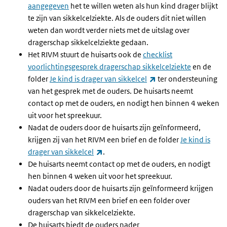
aangegeven
het te willen weten als hun kind drager blijkt
te zijn van sikkelcelziekte. Als de ouders dit niet willen
weten dan wordt verder niets met de uitslag over
dragerschap sikkelcelziekte gedaan.
Het RIVM stuurt de huisarts ook de
checklist
voorlichtingsgesprek dragerschap sikkelcelziekte
en de
(link is external)
folder
Je kind is drager van sikkelcel
ter ondersteuning
van het gesprek met de ouders. De huisarts neemt
contact op met de ouders, en nodigt hen binnen 4 weken
uit voor het spreekuur.
Nadat de ouders door de huisarts zijn geïnformeerd,
krijgen zij van het RIVM een brief en de folder
Je kind is
(link is external)
drager van sikkelcel
.
De huisarts neemt contact op met de ouders, en nodigt
hen binnen 4 weken uit voor het spreekuur.
Nadat ouders door de huisarts zijn geïnformeerd krijgen
ouders van het RIVM een brief en een folder over
dragerschap van sikkelcelziekte.
De huisarts biedt de ouders nader