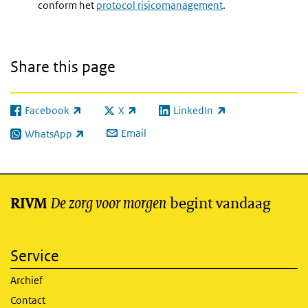
conform het
protocol risicomanagement
.
Share this page
Facebook
X
LinkedIn
(link is external)
(link is external)
(link is external)
Email
WhatsApp
(link is external)
De zorg voor morgen
begint vandaag
RIVM
Service
Archief
Contact