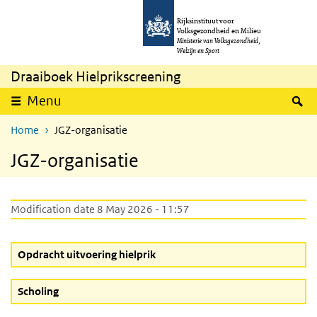
Skip to main content
Skip to main navigation
Rijksinstituut voor
Volksgezondheid en Milieu
Ministerie van Volksgezondheid,
Welzijn en Sport
Draaiboek Hielprikscreening
S
Menu
Home
JGZ-organisatie
JGZ-organisatie
Modification date 8 May 2026 - 11:57
Opdracht uitvoering hielprik
Scholing