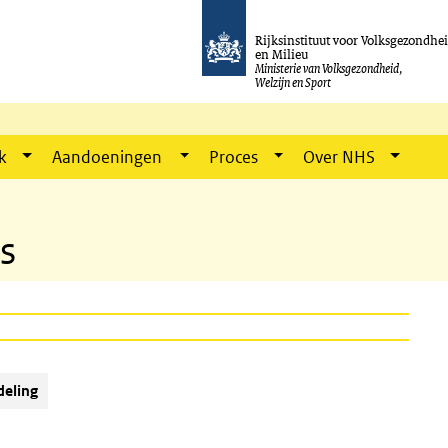
Rijksinstituut voor Volksgezondhe
en Milieu
Ministerie van Volksgezondheid,
Welzijn en Sport
k
Aandoeningen
Proces
Over NHS
s
deling