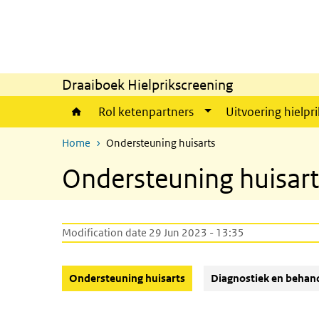
Skip to main content
Skip to main navigation
Draaiboek Hielprikscreening
Rol ketenpartners
Uitvoering hielpri
Home
Ondersteuning huisarts
Ondersteuning huisart
Modification date 29 Jun 2023 - 13:35
(Active button)
Ondersteuning huisarts
Diagnostiek en behan