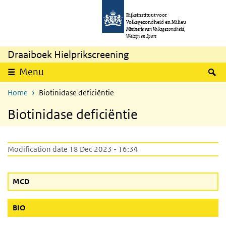
Skip to main content
Skip to main navigation
Rijksinstituut voor
Volksgezondheid en Milieu
Ministerie van Volksgezondheid,
Welzijn en Sport
Draaiboek Hielprikscreening
S
Menu
Home
Biotinidase deficiëntie
Biotinidase deficiëntie
Modification date 18 Dec 2023 - 16:34
MCD
(Active button)
BIO