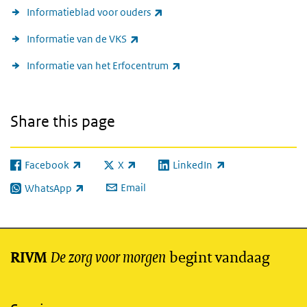
(link is external)
Informatieblad voor ouders
(link is external)
Informatie van de VKS
(link is external)
Informatie van het Erfocentrum
Share this page
Facebook
X
LinkedIn
(link is external)
(link is external)
(link is external)
Email
WhatsApp
(link is external)
De zorg voor morgen
begint vandaag
RIVM