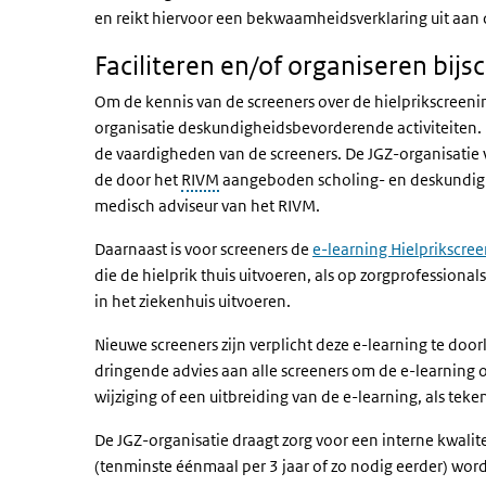
en reikt hiervoor een bekwaamheidsverklaring uit aan 
Faciliteren en/of organiseren bijs
Om de kennis van de screeners over de hielprikscreenin
organisatie deskundigheidsbevorderende activiteiten. D
de vaardigheden van de screeners. De JGZ-organisatie ve
de door het
RIVM
aangeboden scholing- en deskundigh
medisch adviseur van het RIVM.
Daarnaast is voor screeners de
e-learning Hielprikscre
die de hielprik thuis uitvoeren, als op zorgprofession
in het ziekenhuis uitvoeren.
Nieuwe screeners zijn verplicht deze e-learning te doorl
dringende advies aan alle screeners om de e-learning
wijziging of een uitbreiding van de e-learning, als t
De JGZ-organisatie draagt zorg voor een interne kwali
(tenminste éénmaal per 3 jaar of zo nodig eerder) w