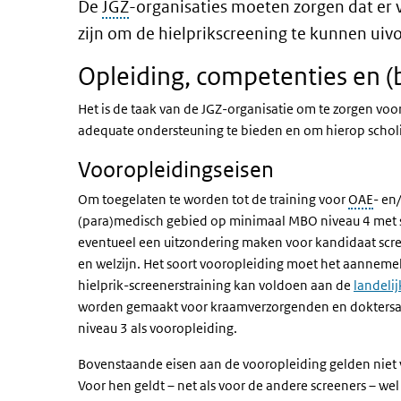
De
JGZ
-organisaties moeten zorgen dat er 
zijn om de hielprikscreening te kunnen uiv
Opleiding, competenties en (b
Het is de taak van de JGZ-organisatie om te zorgen vo
adequate ondersteuning te bieden en om hierop scholi
Vooropleidingseisen
Om toegelaten te worden tot de training voor
OAE
- en
(para)medisch gebied op minimaal MBO niveau 4 met su
eventueel een uitzondering maken voor kandidaat scre
en welzijn. Het soort vooropleiding moet het aanneme
hielprik-screenerstraining kan voldoen aan de
landelij
worden gemaakt voor kraamverzorgenden en doktersas
niveau 3 als vooropleiding.
Bovenstaande eisen aan de vooropleiding gelden niet 
Voor hen geldt – net als voor de andere screeners – wel