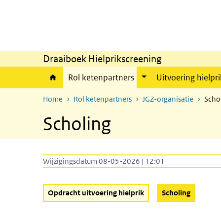
Overslaan en naar de inhoud gaan
Direct naar de hoofdnavigatie
Draaiboek Hielprikscreening
Rol ketenpartners
Uitvoering hielpri
Home
Rol ketenpartners
JGZ-organisatie
Scho
Scholing
Wijzigingsdatum 08-05-2026 | 12:01
(Actieve 
Opdracht uitvoering hielprik
Scholing