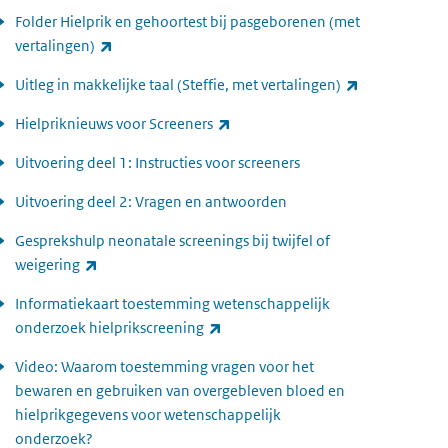
Folder Hielprik en gehoortest bij pasgeborenen (met
(externe link)
vertalingen)
(externe link)
Uitleg in makkelijke taal (Steffie, met vertalingen)
(externe link)
Hielpriknieuws voor Screeners
Uitvoering deel 1: Instructies voor screeners
Uitvoering deel 2: Vragen en antwoorden
Gesprekshulp neonatale screenings bij twijfel of
(externe link)
weigering
Informatiekaart toestemming wetenschappelijk
(externe link)
onderzoek hielprikscreening
Video: Waarom toestemming vragen voor het
bewaren en gebruiken van overgebleven bloed en
hielprikgegevens voor wetenschappelijk
onderzoek?