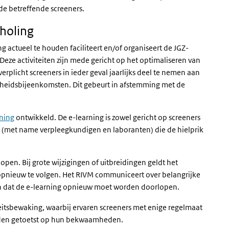
de betreffende screeners.
choling
g actueel te houden faciliteert en/of organiseert de JGZ-
eze activiteiten zijn mede gericht op het optimaliseren van
rplicht screeners in ieder geval jaarlijks deel te nemen aan
eidsbijeenkomsten. Dit gebeurt in afstemming met de
ening
ontwikkeld. De e-learning is zowel gericht op screeners
als (met name verpleegkundigen en laboranten) die de hielprik
open. Bij grote wijzigingen of uitbreidingen geldt het
 opnieuw te volgen. Het RIVM communiceert over belangrijke
eken dat de e-learning opnieuw moet worden doorlopen.
teitsbewaking, waarbij ervaren screeners met enige regelmaat
orden getoetst op hun bekwaamheden.