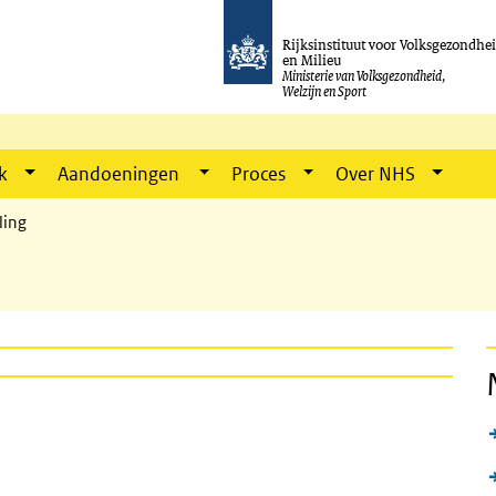
Rijksinstituut voor Volksgezondhe
en Milieu
Ministerie van Volksgezondheid,
Welzijn en Sport
k
Aandoeningen
Proces
Over NHS
ling
knop)