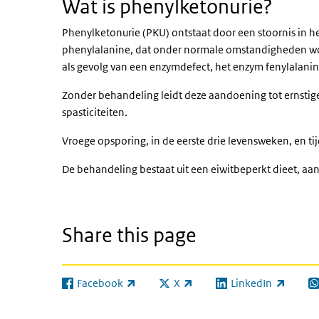
Wat is phenylketonurie?
Phenylketonurie (PKU) ontstaat door een stoornis in 
phenylalanine, dat onder normale omstandigheden wor
als gevolg van een enzymdefect, het enzym fenylalani
Zonder behandeling leidt deze aandoening tot ernstig
spasticiteiten.
Vroege opsporing, in de eerste drie levensweken, en 
De behandeling bestaat uit een eiwitbeperkt dieet, 
Share this page
Facebook
X
LinkedIn
(link is external)
(link is external)
(link is external)
(l