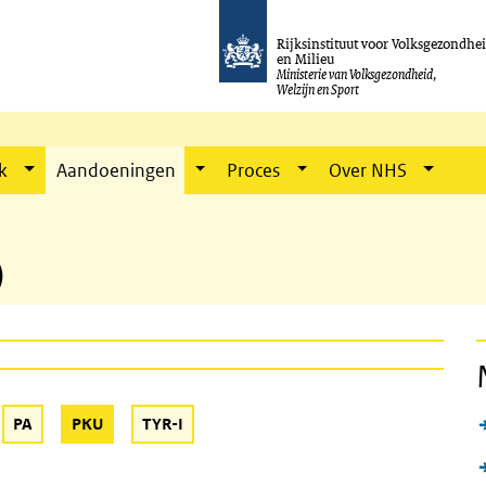
Rijksinstituut voor Volksgezondhe
en Milieu
Ministerie van Volksgezondheid,
Welzijn en Sport
k
Aandoeningen
Proces
Over NHS
)
(Active button)
PA
PKU
TYR-I