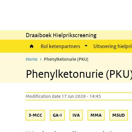
Skip to main content
Skip to main navigation
Draaiboek Hielprikscreening
Rol ketenpartners
Uitvoering hielpri
Home
Phenylketonurie (PKU)
Phenylketonurie (PKU
Modification date 17 Jun 2026 - 14:45
3-MCC
GA-I
IVA
MMA
MSUD