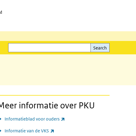
id
Search
Search
Meer informatie over PKU
(link is external)
Informatieblad voor ouders
(link is external)
Informatie van de VKS