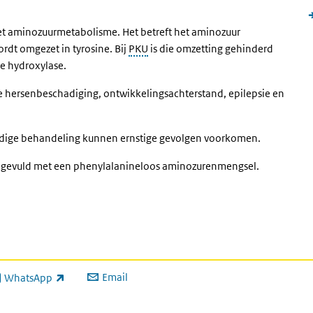
het aminozuurmetabolisme. Het betreft het aminozuur
dt omgezet in tyrosine. Bij
PKU
is die omzetting gehinderd
ne hydroxylase.
e hersenbeschadiging, ontwikkelingsachterstand, epilepsie en
tijdige behandeling kunnen ernstige gevolgen voorkomen.
aangevuld met een phenylalanineloos aminozurenmengsel.
Email
WhatsApp
ink is external)