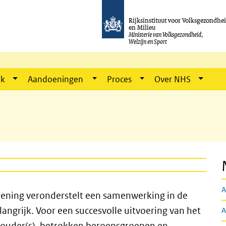
Rijksinstituut voor Volksgezondhe
en Milieu
Ministerie van Volksgezondheid,
Welzijn en Sport
ik
Aandoeningen
Proces
Over NHS
A
reening veronderstelt een samenwerking in de
elangrijk. Voor een succesvolle uitvoering van het
A
 ouder(s), betrokken beroepsgroepen en