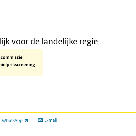
k voor de landelijke regie
ommissie neonatale hielprikscreening
commissie
hielprikscreening
E-mail
WhatsApp
xterne link)