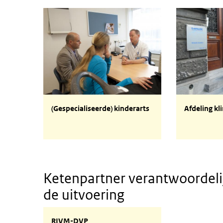
Kinderarts
Klinische g
(Gespecialiseerde) kinderarts
Afdeling kl
Ketenpartner verantwoordelij
de uitvoering
RIVM-DVP
RIVM-DVP