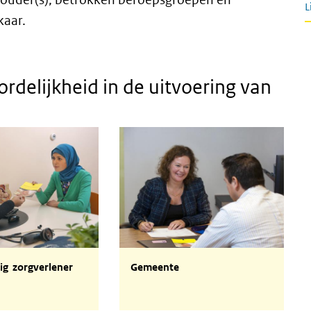
L
kaar.
delijkheid in de uitvoering van
ge zorgverlener
Gemeente
ig zorgverlener
Gemeente