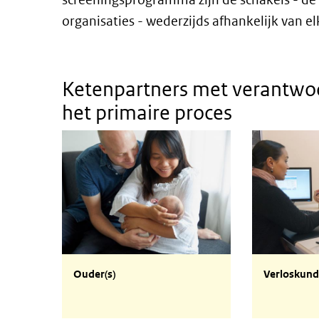
organisaties - wederzijds afhankelijk van el
Ketenpartners met verantwoor
het primaire proces
Ouders
Verloskundi
Ouder(s)
Verloskund