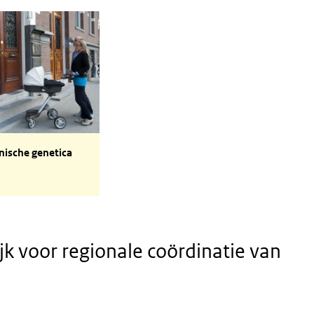
enetica
inische genetica
k voor regionale coördinatie van