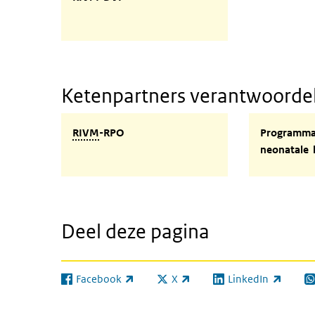
Ketenpartners verantwoordelij
RIVM-RPO
Programmac
RIVM
-RPO
Programma
neonatale 
Deel deze pagina
Facebook
X
LinkedIn
(externe link)
(externe link)
(externe link)
(e