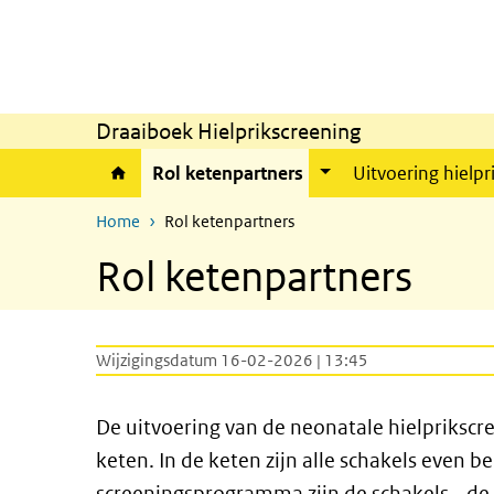
Overslaan en naar de inhoud gaan
Direct naar de hoofdnavigatie
Draaiboek Hielprikscreening
Rol ketenpartners
Uitvoering hielpr
Home
Rol ketenpartners
Rol ketenpartners
Wijzigingsdatum 16-02-2026 | 13:45
De uitvoering van de neonatale hielpriksc
keten. In de keten zijn alle schakels even b
screeningsprogramma zijn de schakels - de