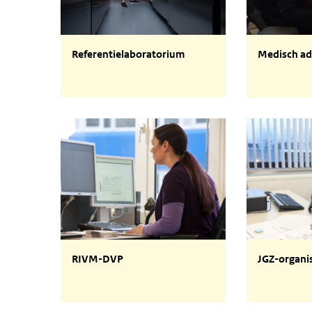
Referentielaboratorium
Medisch adv
Referentielaboratorium
Medisch ad
RIVM-DVP
JGZ-organis
RIVM-DVP
JGZ-organi