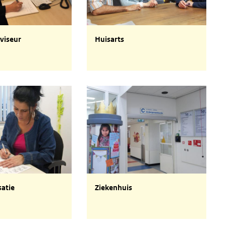
iseur
Huisarts
viseur
Huisarts
atie
Ziekenhuis
satie
Ziekenhuis