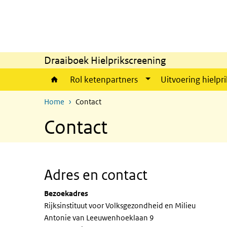
Overslaan en naar de inhoud gaan
Direct naar de hoofdnavigatie
Draaiboek Hielprikscreening
Rol ketenpartners
Uitvoering hielpri
Home
Contact
Contact
Adres en contact
Bezoekadres
Rijksinstituut voor Volksgezondheid en Milieu
Antonie van Leeuwenhoeklaan 9