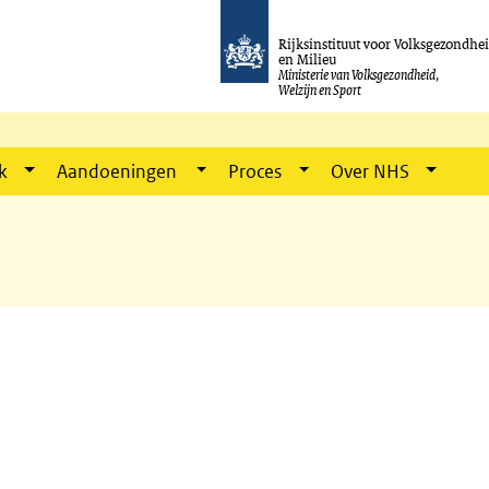
Rijksinstituut voor Volksgezondhe
en Milieu
Ministerie van Volksgezondheid,
Welzijn en Sport
k
Aandoeningen
Proces
Over NHS