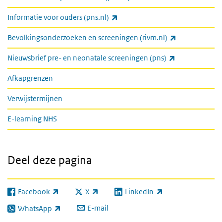
(externe link)
Informatie voor ouders (pns.nl)
(externe link)
Bevolkingsonderzoeken en screeningen (rivm.nl)
(externe link)
Nieuwsbrief pre- en neonatale screeningen (pns)
Afkapgrenzen
Verwijstermijnen
E-learning NHS
Deel deze pagina
Facebook
X
LinkedIn
(externe link)
(externe link)
(externe link)
E-mail
WhatsApp
(externe link)