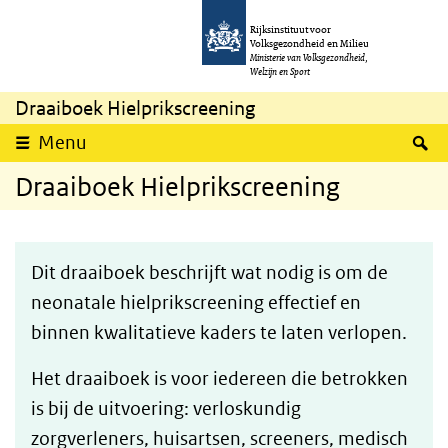
Overslaan en naar de inhoud gaan
Direct naar de hoofdnavigatie
Rijksinstituut voor
Volksgezondheid en Milieu
Ministerie van Volksgezondheid,
Welzijn en Sport
Draaiboek Hielprikscreening
Z
Menu
Draaiboek Hielprikscreening
Dit draaiboek beschrijft wat nodig is om de
neonatale hielprikscreening effectief en
binnen kwalitatieve kaders te laten verlopen.
Het draaiboek is voor iedereen die betrokken
is bij de uitvoering: verloskundig
zorgverleners, huisartsen, screeners, medisch