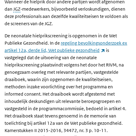
Wanneer de hielprik door andere partijen wordt afgenomen
dan
JGZ
-medewerkers, bijvoorbeeld verloskundigen, dienen
deze professionals aan dezelfde kwaliteitseisen te voldoen als
de screeners van de JGZ.
De neonatale hielprikscreening is opgenomen in de Wet
Publieke Gezondheid. In de
regeling bevolkingsonderzoek ex
(externe link)
artikel 12a, derde lid, Wet publieke gezondheid
is
vastgelegd dat de uitvoering van de neonatale
hielprikscreening plaatsvindt volgens het door het RIVM, na
genoegzaam overleg met relevante partijen, vastgestelde
draaiboek, waarin zijn opgenomen de kwaliteitseisen,
methoden inzake voorlichting over het programma en
informed consent. Het draaiboek wordt afgestemd met
inhoudelijk deskundigen uit relevante beroepsgroepen en
vastgesteld in de programmacommissie, bedoeld in artikel 4.
Het draaiboek staat tevens genoemd in de memorie van
toelichting bij artikel 12a van de Wet publieke gezondheid.
Kamerstukken II 2015-2016, 34472, nr. 3 p. 10-11.