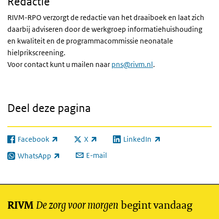
Redactie
RIVM
-RPO verzorgt de redactie van het draaiboek en laat zich
daarbij adviseren door de werkgroep informatiehuishouding
en kwaliteit en de programmacommissie neonatale
hielprikscreening.
Voor contact kunt u mailen naar
pns@rivm.nl
.
Deel deze pagina
Facebook
X
LinkedIn
(externe link)
(externe link)
(externe link)
E-mail
WhatsApp
(externe link)
De zorg voor morgen
begint vandaag
RIVM