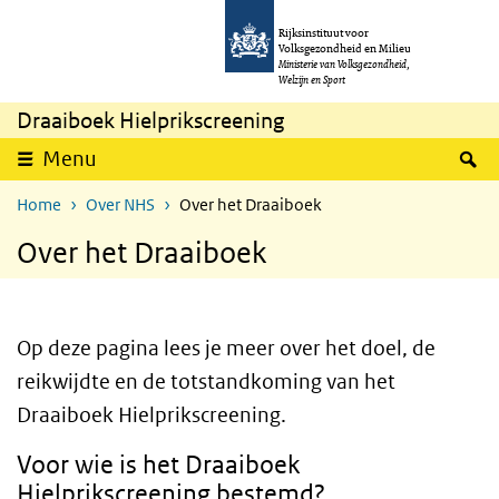
Overslaan en naar de inhoud gaan
Direct naar de hoofdnavigatie
Rijksinstituut voor
Volksgezondheid en Milieu
Ministerie van Volksgezondheid,
Welzijn en Sport
Draaiboek Hielprikscreening
Z
Menu
Home
Over NHS
Over het Draaiboek
Over het Draaiboek
Op deze pagina lees je meer over het doel, de
reikwijdte en de totstandkoming van het
Draaiboek Hielprikscreening.
Voor wie is het Draaiboek
Hielprikscreening bestemd?