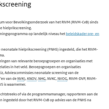
ikscreening
rum voor Bevolkingsonderzoek van het RIVM (RIVM-CvB) sinds
e hielprikscreening.
eeningsprogramma op landelijk niveau het
beleidskader pre- en
eonatale hielprikscreening (PNHS) ingesteld, die het RIVM-
mma.
ringen van relevante beroepsgroepen en organisaties met
laties in het veld. Beroepsgroepen en organisaties
iz, Adviescommissies neonatale screening van de
'en van de
NVK
),
KNOV
,
NHG
, NVKC,
NVOG
, RIVM-DVP, RIVM-
VWS is waarnemer.
rechtstreeks of via de programmamanager, rapporteren aan de
 ingesteld door het RIVM-CvB op advies van de PNHS na