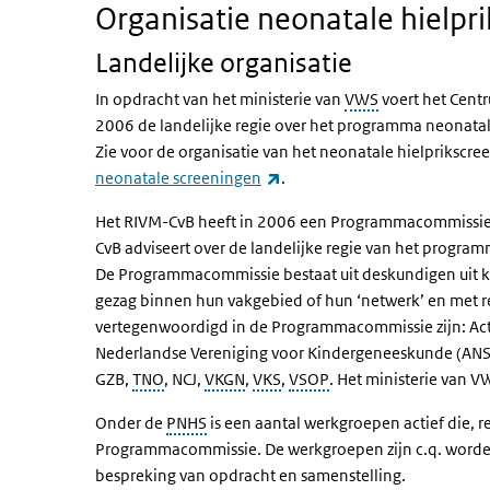
Organisatie neonatale hielpr
Landelijke organisatie
In opdracht van het ministerie van
VWS
voert het Cent
2006 de landelijke regie over het programma neonatal
Zie voor de organisatie van het neonatale hielprikscr
(externe link)
neonatale screeningen
.
Het RIVM-CvB heeft in 2006 een Programmacommissie n
CvB adviseert over de landelijke regie van het progra
De Programmacommissie bestaat uit deskundigen uit k
gezag binnen hun vakgebied of hun ‘netwerk’ en met re
vertegenwoordigd in de Programmacommissie zijn: Act
Nederlandse Vereniging voor Kindergeneeskunde (ANS
GZB,
TNO
, NCJ,
VKGN
,
VKS
,
VSOP
. Het ministerie van 
Onder de
PNHS
is een aantal werkgroepen actief die, 
Programmacommissie. De werkgroepen zijn c.q. worden
bespreking van opdracht en samenstelling.