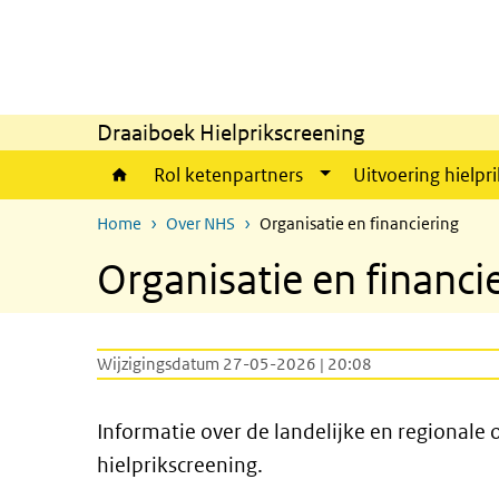
Overslaan en naar de inhoud gaan
Direct naar de hoofdnavigatie
Draaiboek Hielprikscreening
Rol ketenpartners
Uitvoering hielpri
Home
Over NHS
Organisatie en financiering
Organisatie en financi
Wijzigingsdatum 27-05-2026 | 20:08
Informatie over de landelijke en regionale 
hielprikscreening.