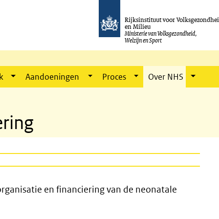
Rijksinstituut voor Volksgezondhe
en Milieu
Ministerie van Volksgezondheid,
Welzijn en Sport
k
Aandoeningen
Proces
Over NHS
ering
organisatie en financiering van de neonatale