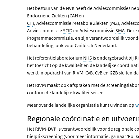
Het bestuur van de NVK heeft de Adviescommissies neo
Endocriene Ziekten (CAH en
CH
), Adviescommissie Metabole Ziekten (MZ), Advie
Adviescommissie
SCID
en Adviescommissie
SMA
. Deze
Programmacommissie, en zijn verantwoordelijk voor de
behandeling, ook voor Caribisch Nederland.
Het referentielaboratorium
NHS
is ondergebracht bij R
het toezicht op
de kwaliteit en de landelijke coördinat
werkt in opdracht van RIVM-CvB.
CvB
en
GZB
sluiten da
Het RIVM maakt ook afspraken met de screeningslabora
conform de landelijke kwaliteitseisen.
Meer over de landelijke organisatie kunt u vinden op
w
Regionale coördinatie en uitvoeri
Het RIVM-DVP is verantwoordelijk voor de regionale co
hielprikscreening (voor meer informatie, ga naar 'Rol k