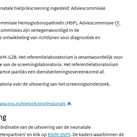
natale hielprikscreening ingesteld: Adviescommissie
scommissie Hemoglobinopathieën (HbP), Adviescommissie
CF
,
 commissies zijn vertegenwoordigd in de
 ontwikkeling van richtlijnen voor diagnostiek en
IVM-GZB. Het referentielaboratorium is verantwoordelijk voor
ie van de screeningslaboratoria.
Het referentielaboratorium
artoe jaarlijks een dienstverleningsovereenkomst af.
toria over de uitvoering van het screeningsonderzoek,
(externe link)
ww.pns.nl/hielprik/professionals
.
ng
ördinatie van de uitvoering van de neonatale
etenpartners' en klik op
RIVM-DVP
). De kaders waarbinnen de