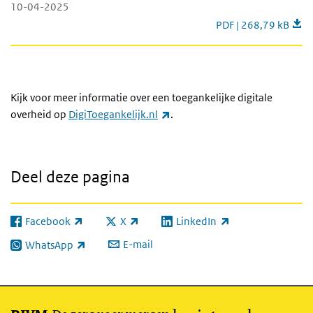
10-04-2025
Toegankelijkheidson
PDF | 268,79 kB
Kijk voor meer informatie over een toegankelijke digitale
(externe link)
overheid op
DigiToegankelijk.nl
.
Deel deze pagina
Facebook
X
LinkedIn
(externe link)
(externe link)
(externe link)
E-mail
WhatsApp
(externe link)