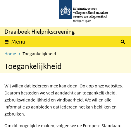
Overslaan en naar de inhoud gaan
Direct naar de hoofdnavigatie
Rijksinstituut voor
Volksgezondheid en Milieu
Ministerie van Volksgezondheid,
Welzijn en Sport
Draaiboek Hielprikscreening
Z
Menu
Home
Toegankelijkheid
Toegankelijkheid
Wij willen dat iedereen mee kan doen. Ook op onze websites.
Daarom besteden we veel aandacht aan toegankelijkheid,
gebruiksvriendelijkheid en vindbaarheid. We willen alle
informatie zo aanbieden dat iedereen het kan bekijken en
gebruiken.
Om dit mogelijk te maken, volgen we de Europese Standaard