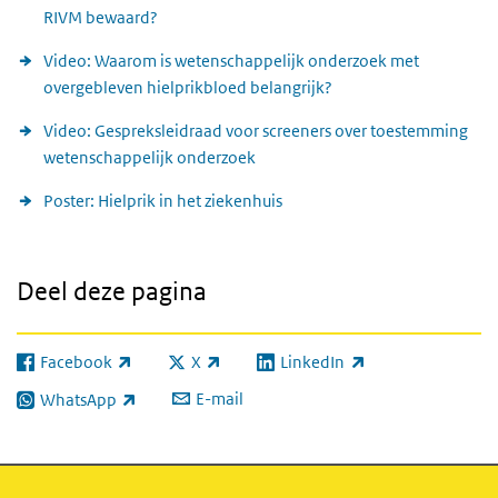
RIVM bewaard?
Video: Waarom is wetenschappelijk onderzoek met
overgebleven hielprikbloed belangrijk?
Video: Gespreksleidraad voor screeners over toestemming
wetenschappelijk onderzoek
Poster: Hielprik in het ziekenhuis
Deel deze pagina
Facebook
X
LinkedIn
(externe link)
(externe link)
(externe link)
E-mail
WhatsApp
(externe link)