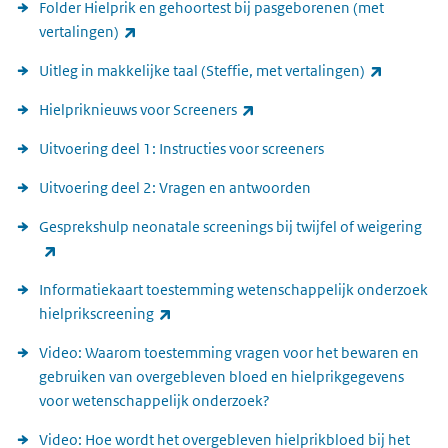
Folder Hielprik en gehoortest bij pasgeborenen (met
(externe link)
vertalingen)
(externe l
Uitleg in makkelijke taal (Steffie, met vertalingen)
(externe link)
Hielpriknieuws voor Screeners
Uitvoering deel 1: Instructies voor screeners
Uitvoering deel 2: Vragen en antwoorden
Gesprekshulp neonatale screenings bij twijfel of weigering
(externe link)
Informatiekaart toestemming wetenschappelijk onderzoek
(externe link)
hielprikscreening
Video: Waarom toestemming vragen voor het bewaren en
gebruiken van overgebleven bloed en hielprikgegevens
voor wetenschappelijk onderzoek?
Video: Hoe wordt het overgebleven hielprikbloed bij het