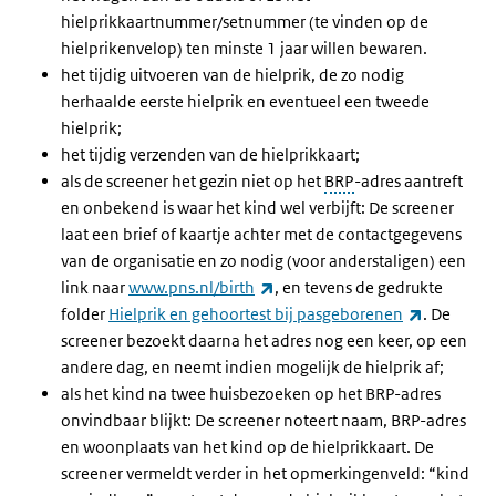
hielprikkaartnummer/setnummer (te vinden op de
hielprikenvelop) ten minste 1 jaar willen bewaren.
het tijdig uitvoeren van de hielprik, de zo nodig
herhaalde eerste hielprik en eventueel een tweede
hielprik;
het tijdig verzenden van de hielprikkaart;
als de screener het gezin niet op het
BRP
-adres aantreft
en onbekend is waar het kind wel verbijft: De screener
laat een brief of kaartje achter met de contactgegevens
van de organisatie en zo nodig (voor anderstaligen) een
(externe link)
link naar
www.pns.nl/birth
, en tevens de gedrukte
(externe l
folder
Hielprik en gehoortest bij pasgeborenen
. De
screener bezoekt daarna het adres nog een keer, op een
andere dag, en neemt indien mogelijk de hielprik af;
als het kind na twee huisbezoeken op het BRP-adres
onvindbaar blijkt: De screener noteert naam, BRP-adres
en woonplaats van het kind op de hielprikkaart. De
screener vermeldt verder in het opmerkingenveld: “kind