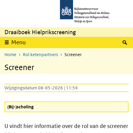
Overslaan en naar de inhoud gaan
Direct naar de hoofdnavigatie
Rijksinstituut voor
Volksgezondheid en Milieu
Ministerie van Volksgezondheid,
Welzijn en Sport
Draaiboek Hielprikscreening
Z
Menu
Home
Rol ketenpartners
Screener
Screener
Wijzigingsdatum 08-05-2026 | 11:54
(Bij-)scholing
U vindt hier informatie over de rol van de screener