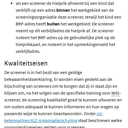
als een screener de hielprik afneemt bij een kind dat
verblijft op een adres
binnen
het werkgebied van de
screeningsorganisatie deze screener, terwijl het kind een
BRP-adres heeft
buiten
het werkgebied: De screener
neemt op dit verblijfadres de hielprik af. De screener
noteert het BRP-adres op de gebruikelijke plek op de
hielprikkaart, en noteert in het opmerkingenveld het
verblijfadres.
Kwaliteitseisen
De screener is in het bezit van een geldige
bekwaamheidsverklaring. Er worden eisen gesteld aan de
bijscholing van screeners om te borgen dat zij in staat zijn en
blijven om, na het volgen van de specifieke training voor
NHS
-
screener, de screening kwalitatief goed te kunnen uitvoeren en
om ouders adequaat te kunnen informeren en hun vragen op
passende wijze te kunnen beantwoorden. Onder
rol-
ketenpartner/JGZ-organisatie/scholing
staat beschreven welke
vooropleidingseisen gelden voor screeners.