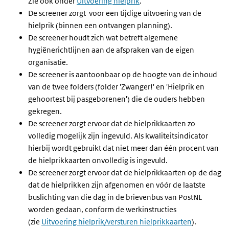
Zie ook onder
Uitvoering hielprik
.
De screener zorgt voor een tijdige uitvoering van de
hielprik (binnen een ontvangen planning).
De screener houdt zich wat betreft algemene
hygiënerichtlijnen aan de afspraken van de eigen
organisatie.
De screener is aantoonbaar op de hoogte van de inhoud
van de twee folders (folder 'Zwanger!' en '
Hielprik en
gehoortest bij pasgeborenen
') die de ouders hebben
gekregen.
De screener zorgt ervoor dat de hielprikkaarten zo
volledig mogelijk zijn ingevuld. Als kwaliteitsindicator
hierbij wordt gebruikt dat niet meer dan één procent van
de hielprikkaarten onvolledig is ingevuld.
De screener zorgt ervoor dat de hielprikkaarten op de dag
dat de hielprikken zijn afgenomen en vóór de laatste
buslichting van die dag in de brievenbus van PostNL
worden gedaan, conform de werkinstructies
(zie
Uitvoering hielprik/versturen hielprikkaarten
).