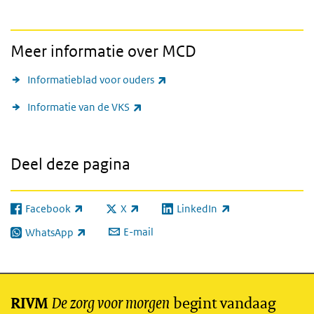
Meer informatie over MCD
(externe link)
Informatieblad voor ouders
(externe link)
Informatie van de VKS
Deel deze pagina
Facebook
X
LinkedIn
(externe link)
(externe link)
(externe link)
E-mail
WhatsApp
(externe link)
De zorg voor morgen
begint vandaag
RIVM