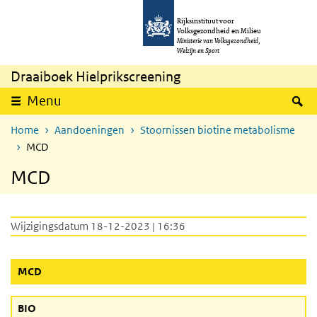
Overslaan en naar de inhoud gaan
Direct naar de hoofdnavigatie
Rijksinstituut voor
Volksgezondheid en Milieu
Ministerie van Volksgezondheid,
Welzijn en Sport
Draaiboek Hielprikscreening
Z
Menu
Home
Aandoeningen
Stoornissen biotine metabolisme
MCD
MCD
Wijzigingsdatum 18-12-2023 | 16:36
(Actieve knop)
MCD
BIO