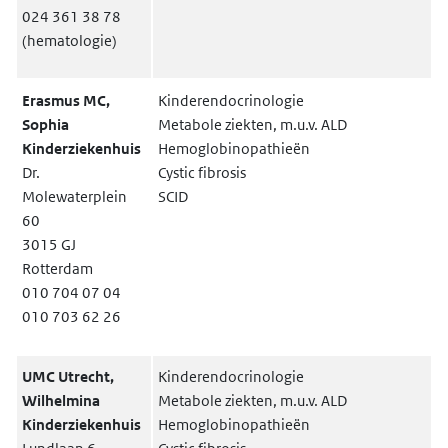
024 361 38 78
(hematologie)
Erasmus MC,
Kinderendocrinologie
Sophia
Metabole ziekten, m.u.v. ALD
Kinderziekenhuis
Hemoglobinopathieën
Dr.
Cystic fibrosis
Molewaterplein
SCID
60
3015 GJ
Rotterdam
010 704 07 04
010 703 62 26
UMC Utrecht,
Kinderendocrinologie
Wilhelmina
Metabole ziekten, m.u.v. ALD
Kinderziekenhuis
Hemoglobinopathieën