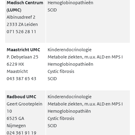
Medisch Centrum
Hemoglobinopathieën
(LUMC)
SCID
Albinusdreef 2
2333 ZA Leiden
071 526 28 11
Maastricht UMC
Kinderendocrinologie
P. Debyelaan 25
Metabole ziekten, m.u.v. ALD en MPS I
6229 HX
Hemoglobinopathieën
Maastricht
Cystic fibrosis
043 387 65 43
SCID
Radboud UMC
Kinderendocrinologie
Geert Grooteplein
Metabole ziekten, m.u.v. ALD en MPS I
10
Hemoglobinopathiën
6525 GA
Cystic fibrosis
Nijmegen
SCID
024 361 91 19