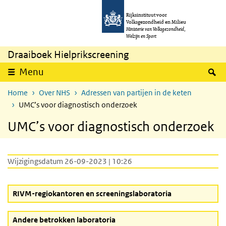
Overslaan en naar de inhoud gaan
Direct naar de hoofdnavigatie
Rijksinstituut voor
Volksgezondheid en Milieu
Ministerie van Volksgezondheid,
Welzijn en Sport
Draaiboek Hielprikscreening
Z
Menu
Home
Over NHS
Adressen van partijen in de keten
UMC’s voor diagnostisch onderzoek
UMC’s voor diagnostisch onderzoek
Wijzigingsdatum 26-09-2023 | 10:26
RIVM-regiokantoren en screeningslaboratoria
Andere betrokken laboratoria