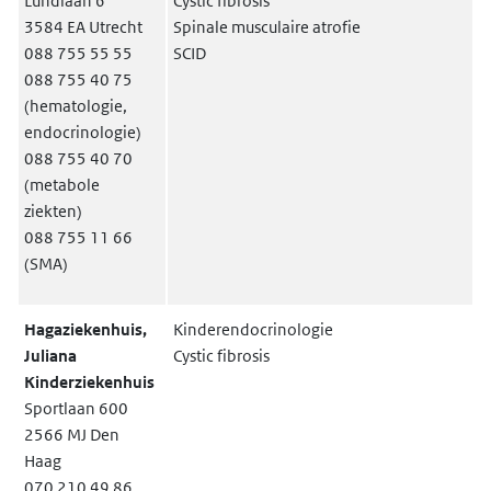
Lundlaan 6
Cystic fibrosis
3584 EA Utrecht
Spinale musculaire atrofie
088 755 55 55
SCID
088 755 40 75
(hematologie,
endocrinologie)
088 755 40 70
(metabole
ziekten)
088 755 11 66
(SMA)
Hagaziekenhuis,
Kinderendocrinologie
Juliana
Cystic fibrosis
Kinderziekenhuis
Sportlaan 600
2566 MJ Den
Haag
070 210 49 86