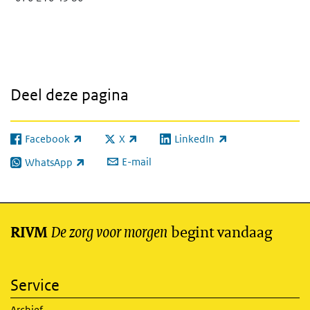
Deel deze pagina
Facebook
X
LinkedIn
(externe link)
(externe link)
(externe link)
E-mail
WhatsApp
(externe link)
De zorg voor morgen
begint vandaag
RIVM
Service
Archief