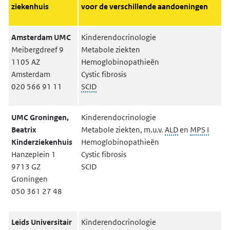
ziekenhuis
voor de verschillende aandoeningen
Amsterdam UMC
Kinderendocrinologie
Meibergdreef 9
Metabole ziekten
1105 AZ
Hemoglobinopathieën
Amsterdam
Cystic fibrosis
020 566 91 11
SCID
UMC Groningen,
Kinderendocrinologie
Beatrix
Metabole ziekten, m.u.v.
ALD
en
MPS I
Kinderziekenhuis
Hemoglobinopathieën
Hanzeplein 1
Cystic fibrosis
9713 GZ
SCID
Groningen
050 361 27 48
Leids Universitair
Kinderendocrinologie