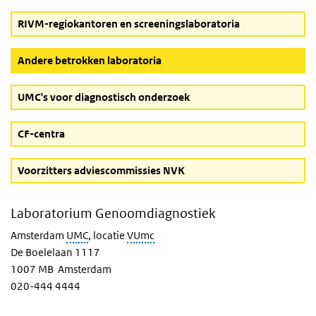
RIVM-regiokantoren en screeningslaboratoria
(Actieve knop)
Andere betrokken laboratoria
UMC's voor diagnostisch onderzoek
CF-centra
Voorzitters adviescommissies NVK
Laboratorium Genoomdiagnostiek
Amsterdam
UMC
, locatie
VUmc
De Boelelaan 1117
1007 MB Amsterdam
020-444 4444