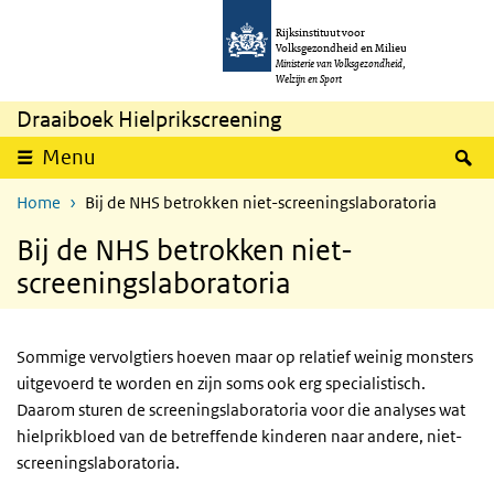
Overslaan en naar de inhoud gaan
Direct naar de hoofdnavigatie
Rijksinstituut voor
Volksgezondheid en Milieu
Ministerie van Volksgezondheid,
Welzijn en Sport
Draaiboek Hielprikscreening
Z
Menu
Home
Bij de NHS betrokken niet-screeningslaboratoria
Bij de NHS betrokken niet-
screeningslaboratoria
Sommige vervolgtiers hoeven maar op relatief weinig monsters
uitgevoerd te worden en zijn soms ook erg specialistisch.
Daarom sturen de screeningslaboratoria voor die analyses wat
hielprikbloed van de betreffende kinderen naar andere, niet-
screeningslaboratoria.