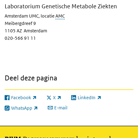
Laboratorium Genetische Metabole Ziekten
Amsterdam UMC, locatie
AMC
Meibergdreef 9
1105 AZ Amsterdam
020-566 91 11
Deel deze pagina
Facebook
X
LinkedIn
(externe link)
(externe link)
(externe link)
E-mail
WhatsApp
(externe link)