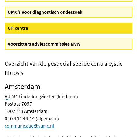
UMC's voor diagnostisch onderzoek
(Actieve knop)
CF-centra
Voorzitters adviescommissies NVK
Overzicht van de gespecialiseerde centra cystic
fibrosis.
Amsterdam
VU
MC kinderlongziekten (kinderen)
Postbus 7057
1007 MB Amsterdam
020 444 44 44 (algemeen)
communicatie@vumc.nl