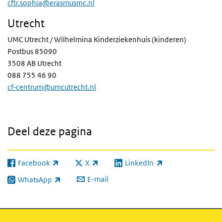
cftr.sophia@erasmusmc.nl
Utrecht
UMC Utrecht / Wilhelmina Kinderziekenhuis (kinderen)
Postbus 85090
3508 AB Utrecht
088 755 46 90
cf-centrum@umcutrecht.nl
Deel deze pagina
Facebook
X
LinkedIn
(externe link)
(externe link)
(externe link)
E-mail
WhatsApp
(externe link)