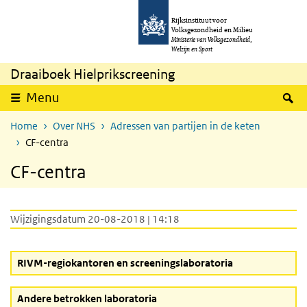
Overslaan en naar de inhoud gaan
Direct naar de hoofdnavigatie
Rijksinstituut voor
Volksgezondheid en Milieu
Ministerie van Volksgezondheid,
Welzijn en Sport
Draaiboek Hielprikscreening
Z
Menu
Home
Over NHS
Adressen van partijen in de keten
CF-centra
CF-centra
Wijzigingsdatum 20-08-2018 | 14:18
RIVM-regiokantoren en screeningslaboratoria
Andere betrokken laboratoria